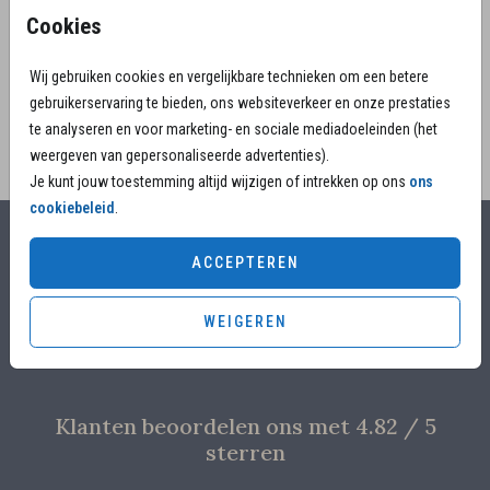
iemand die echt van bloemen en warmte hield.
Cookies
Personaliseer deze kaart gemakkelijk.
Wij gebruiken cookies en vergelijkbare technieken om een betere
gebruikerservaring te bieden, ons websiteverkeer en onze prestaties
te analyseren en voor marketing- en sociale mediadoeleinden (het
weergeven van gepersonaliseerde advertenties).
Je kunt jouw toestemming altijd wijzigen of intrekken op ons
ons
cookiebeleid
.
Alles voor jouw moment
ACCEPTEREN
Voor 17.00 uur besteld, is vandaag nog in productie
WEIGEREN
Overleg met designers van de ontwerpstudio
Proefdruk voor €4,95
Klanten beoordelen ons met 4.82 / 5
sterren