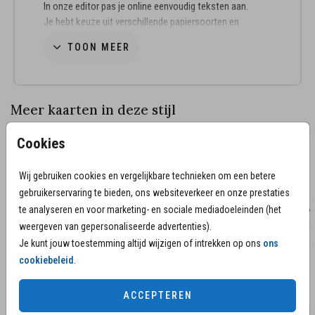
In onze editor pas je online eenvoudig teksten aan.
Je hebt keuze uit verschillende papiersoorten en
envelopkleuren.
TOON MEER
Advies van de makers:
• Rouwkaarten in deze stijl komen het beste tot
haar recht op natuurkarton.
Meer kaarten in deze stijl
• Een zandkleur envelop is een mooie match.
Cookies
Loop je vast met het zelf bewerken van de kaart? Of
heb je vragen over de snelheid van leveren? Neem
Wij gebruiken cookies en vergelijkbare technieken om een betere
contact met ons op.
We helpen je graag!
gebruikerservaring te bieden, ons websiteverkeer en onze prestaties
te analyseren en voor marketing- en sociale mediadoeleinden (het
weergeven van gepersonaliseerde advertenties).
Je kunt jouw toestemming altijd wijzigen of intrekken op ons
ons
cookiebeleid
.
ACCEPTEREN