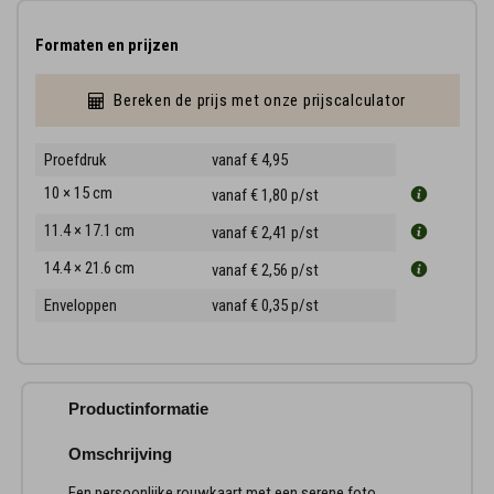
Formaten en prijzen
Bereken de prijs met onze prijscalculator
Proefdruk
vanaf € 4,95
10 × 15 cm
vanaf € 1,80
p/st
11.4 × 17.1 cm
vanaf € 2,41
p/st
14.4 × 21.6 cm
vanaf € 2,56
p/st
Enveloppen
vanaf € 0,35
p/st
Productinformatie
Omschrijving
Een persoonlijke rouwkaart met een serene foto