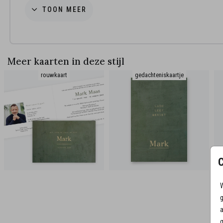
TOON MEER
Heb je nog vragen?
We helpen je graag!
Meer kaarten in deze stijl
rouwkaart
gedachteniskaartje
W
g
a
g