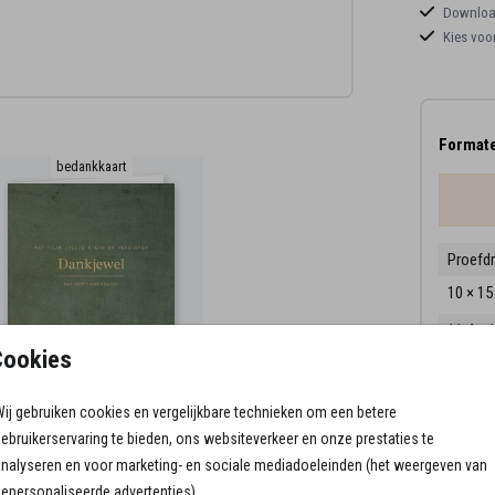
Download
Kies voo
Formate
bedankkaart
Proefd
10 × 1
11.4 × 
Cookies
14.4 × 
Envelo
ij gebruiken cookies en vergelijkbare technieken om een betere
ebruikerservaring te bieden, ons websiteverkeer en onze prestaties te
nalyseren en voor marketing- en sociale mediadoeleinden (het weergeven van
epersonaliseerde advertenties).