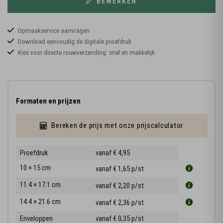
BEWERKEN
Opmaakservice aanvragen
Download eenvoudig de digitale proefdruk
Kies voor directe rouwverzending: snel en makkelijk
Formaten en prijzen
Bereken de prijs met onze prijscalculator
Proefdruk
vanaf € 4,95
10 × 15 cm
vanaf € 1,65
p/st
11.4 × 17.1 cm
vanaf € 2,20
p/st
14.4 × 21.6 cm
vanaf € 2,36
p/st
Enveloppen
vanaf € 0,35
p/st