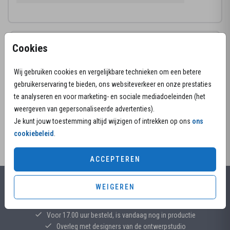
Productinformatie
Cookies
Omschrijving
Wij gebruiken cookies en vergelijkbare technieken om een betere
Kies voor deze staande rouwkaart met zachte
gebruikerservaring te bieden, ons websiteverkeer en onze prestaties
veldbloemen in blauw en roze kleuren.
te analyseren en voor marketing- en sociale mediadoeleinden (het
weergeven van gepersonaliseerde advertenties).
Je kunt jouw toestemming altijd wijzigen of intrekken op ons
ons
cookiebeleid
.
ACCEPTEREN
WEIGEREN
Alles voor jouw moment
Voor 17.00 uur besteld, is vandaag nog in productie
Overleg met designers van de ontwerpstudio