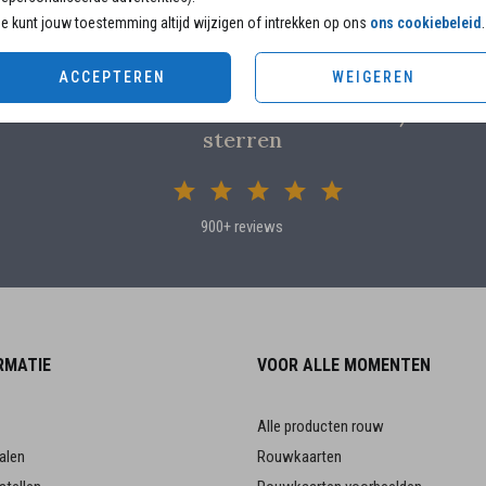
e kunt jouw toestemming altijd wijzigen of intrekken op ons
ons cookiebeleid
.
ACCEPTEREN
WEIGEREN
Klanten beoordelen ons met 4.82 / 5
sterren
900+ reviews
RMATIE
VOOR ALLE MOMENTEN
Alle producten rouw
alen
Rouwkaarten