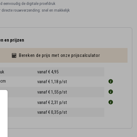
 eenvoudig de digitale proefdruk
r directe rouwverzending: snel en makkelijk
n en prijzen
Bereken de prijs met onze prijscalculator
ruk
vanaf € 4,95
1 cm
vanaf € 1,18
p/st
3 cm
vanaf € 1,55
p/st
5 cm
vanaf € 2,31
p/st
ppen
vanaf € 0,35
p/st