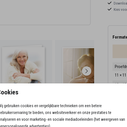
Download
Kies voo
atie,
de
Formate
 dag
Proefd
11 × 1
13 × 1
Cookies
15 × 1
Envelo
ij gebruiken cookies en vergelijkbare technieken om een betere
ebruikerservaring te bieden, ons websiteverkeer en onze prestaties te
nalyseren en voor marketing- en sociale mediadoeleinden (het weergeven van
epersonaliseerde advertenties).