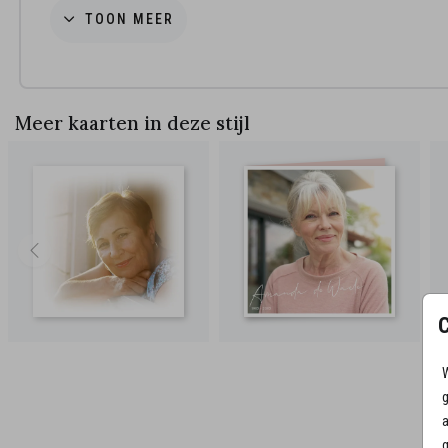
Advies van de makers:
TOON MEER
• Kies voor de papiersoort parelmoer.
• In combinatie met de lichtblauwe envelop een sprankelende combin
net zoals zij was.
Hulp nodig? Met het bewerken van de foto? Of het positioneren van 
Meer kaarten in deze stijl
tekst? Neem contact met ons op.
We helpen je graag!
We zijn elke
bereikbaar van 9.00 - 18.00 uur.
W
g
a
g