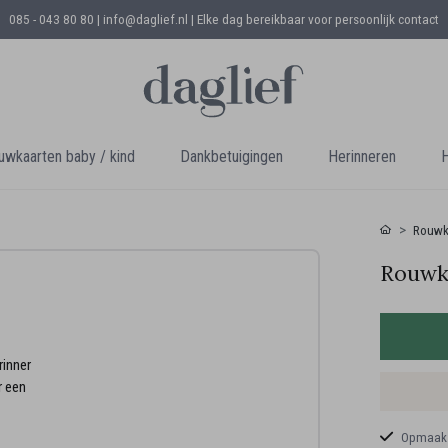
085 - 043 80 80 | info@daglief.nl |
Elke dag bereikbaar voor persoonlijk contact
uwkaarten baby / kind
Dankbetuigingen
Herinneren
H
Rouwk
Rouwka
rinner
r een
Opmaaks