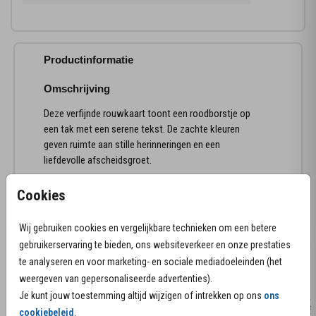
Productinformatie
Omschrijving
Deze verfijnde rouwkaart toont een roodborstje op
een tak met een serene tekst. De zachte kleuren
geven ruimte aan stille herinneringen en een
liefdevolle afscheidsgroet.
Cookies
Meer kaarten in deze stijl
Wij gebruiken cookies en vergelijkbare technieken om een betere
gebruikerservaring te bieden, ons websiteverkeer en onze prestaties
te analyseren en voor marketing- en sociale mediadoeleinden (het
weergeven van gepersonaliseerde advertenties).
Je kunt jouw toestemming altijd wijzigen of intrekken op ons
ons
cookiebeleid
.