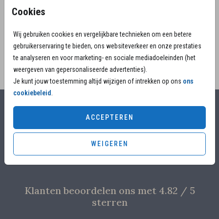
Een stijlvol ontwerp om het leven van een dierbare
Cookies
vrouw te eren en te herinneren.
Wij gebruiken cookies en vergelijkbare technieken om een betere
gebruikerservaring te bieden, ons websiteverkeer en onze prestaties
te analyseren en voor marketing- en sociale mediadoeleinden (het
weergeven van gepersonaliseerde advertenties).
Je kunt jouw toestemming altijd wijzigen of intrekken op ons
ons
cookiebeleid
.
Alles voor jouw moment
ACCEPTEREN
Voor 17.00 uur besteld, is vandaag nog in productie
WEIGEREN
Overleg met designers van de ontwerpstudio
Proefdruk voor €4,95
Klanten beoordelen ons met 4.82 / 5
sterren