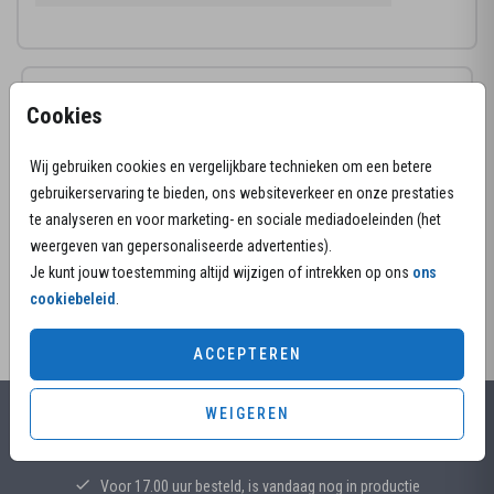
Productinformatie
Cookies
Omschrijving
Wij gebruiken cookies en vergelijkbare technieken om een betere
Zelf een persoonlijke rouwkaart maken voor je
gebruikerservaring te bieden, ons websiteverkeer en onze prestaties
dierbare? Kies dit ontwerp met bloem en gedicht –
te analyseren en voor marketing- en sociale mediadoeleinden (het
een liefdevolle manier om afscheid te nemen.
weergeven van gepersonaliseerde advertenties).
Je kunt jouw toestemming altijd wijzigen of intrekken op ons
ons
cookiebeleid
.
ACCEPTEREN
WEIGEREN
Alles voor jouw moment
Voor 17.00 uur besteld, is vandaag nog in productie