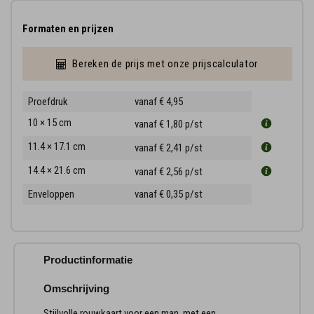
Formaten en prijzen
Bereken de prijs met onze prijscalculator
Proefdruk
vanaf € 4,95
10 × 15 cm
vanaf € 1,80
p/st
11.4 × 17.1 cm
vanaf € 2,41
p/st
14.4 × 21.6 cm
vanaf € 2,56
p/st
Enveloppen
vanaf € 0,35
p/st
Productinformatie
Omschrijving
Stijlvolle rouwkaart voor een man, met een