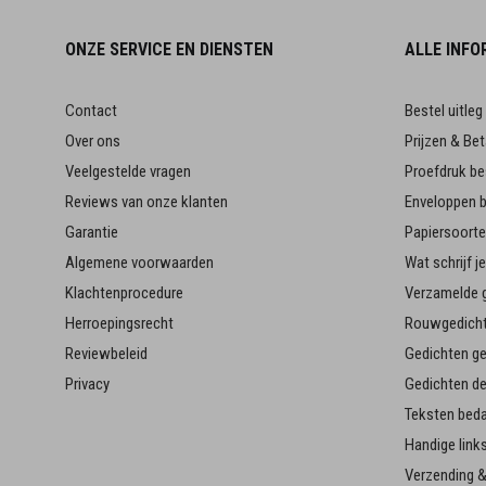
ONZE SERVICE EN DIENSTEN
ALLE INFO
Contact
Bestel uitleg
Over ons
Prijzen & Bet
Veelgestelde vragen
Proefdruk be
Reviews van onze klanten
Enveloppen b
Garantie
Papiersoort
Algemene voorwaarden
Wat schrijf 
Klachtenprocedure
Verzamelde g
Herroepingsrecht
Rouwgedicht
Reviewbeleid
Gedichten g
Privacy
Gedichten d
Teksten bed
Handige link
Verzending &