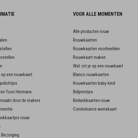
RMATIE
VOOR ALLE MOMENTEN
Alle producten rouw
alen
Rouwkaarten
stellen
Rouwkaarten voorbeelden
estellen
Rouwkaart maken
en
Wat zet je op een rouwkaart
je op een rouwkaart
Blanco rouwkaarten
edichtjes
Rouwkaarten baby-kind
en Toon Hermans
Bidprentjes
emaakt door de makers
Bedankkaarten rouw
ementie
Condoleance wenskaart
ankkaartjes rouw
s
 Bezorging