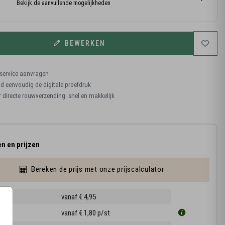
Bekijk de aanvullende mogelijkheden
BEWERKEN
ervice aanvragen
 eenvoudig de digitale proefdruk
r directe rouwverzending: snel en makkelijk
n en prijzen
Bereken de prijs met onze prijscalculator
ruk
vanaf € 4,95
1 cm
vanaf € 1,80
p/st