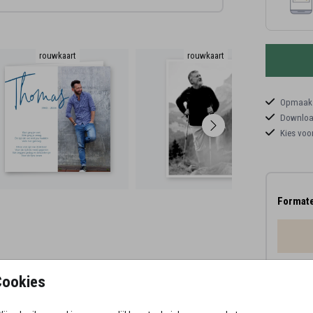
rouwkaart
rouwkaart
Opmaaks
Download
Kies voo
Formate
Proefd
Cookies
11 × 1