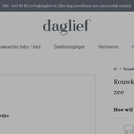
085 - 043 80 80 | info@daglief.nl |
Elke dag bereikbaar voor persoonlijk contact
uwkaarten baby / kind
Dankbetuigingen
Herinneren
H
Rouwk
Rouwka
zee
Hoe wil 
nlijke