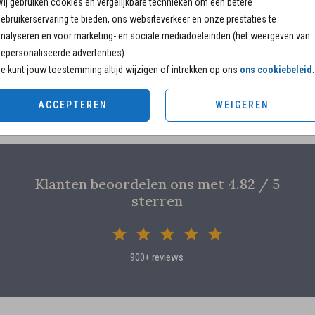
ij gebruiken cookies en vergelijkbare technieken om een betere
13 × 1
ebruikerservaring te bieden, ons websiteverkeer en onze prestaties te
15 × 1
nalyseren en voor marketing- en sociale mediadoeleinden (het weergeven van
Envelo
epersonaliseerde advertenties).
e kunt jouw toestemming altijd wijzigen of intrekken op ons
ons cookiebeleid
.
ACCEPTEREN
WEIGEREN
Klanten beoordelen ons met 4.82 / 5
sterren
900+ reviews