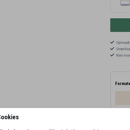
Opmaaks
Download
Kies voo
Formate
Proefd
Cookies
10 × 1