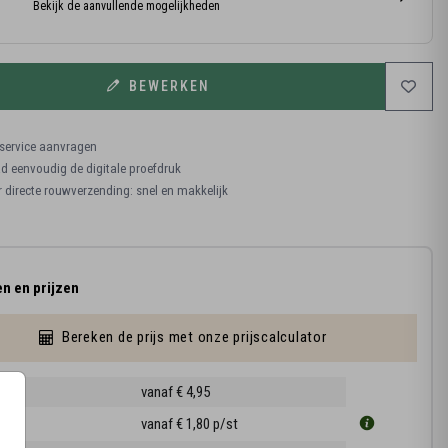
Bekijk de aanvullende mogelijkheden
BEWERKEN
ervice aanvragen
 eenvoudig de digitale proefdruk
r directe rouwverzending: snel en makkelijk
n en prijzen
Bereken de prijs met onze prijscalculator
ruk
vanaf € 4,95
5 cm
vanaf € 1,80
p/st