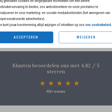
ij gebruiken cookies en vergelijkbare technieken om een betere
11.4 × 
ebruikerservaring te bieden, ons websiteverkeer en onze prestaties te
14.4 × 
nalyseren en voor marketing- en sociale mediadoeleinden (het weergeven van
Envelo
epersonaliseerde advertenties).
e kunt jouw toestemming altijd wijzigen of intrekken op ons
ons cookiebeleid
.
ACCEPTEREN
WEIGEREN
Klanten beoordelen ons met 4.82 / 5
sterren
900+ reviews