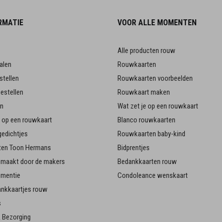
RMATIE
VOOR ALLE MOMENTEN
Alle producten rouw
alen
Rouwkaarten
stellen
Rouwkaarten voorbeelden
estellen
Rouwkaart maken
en
Wat zet je op een rouwkaart
je op een rouwkaart
Blanco rouwkaarten
edichtjes
Rouwkaarten baby-kind
en Toon Hermans
Bidprentjes
emaakt door de makers
Bedankkaarten rouw
ementie
Condoleance wenskaart
ankkaartjes rouw
s
 Bezorging