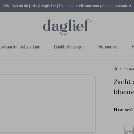
085 - 043 80 80 | info@daglief.nl |
Elke dag bereikbaar voor persoonlijk contact
uwkaarten baby / kind
Dankbetuigingen
Herinneren
H
Rouwk
Zacht 
bloeme
Hoe wil 