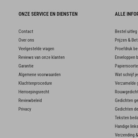
ONZE SERVICE EN DIENSTEN
ALLE INFO
Contact
Bestel uitleg
Over ons
Prijzen & Bet
Veelgestelde vragen
Proefdruk be
Reviews van onze klanten
Enveloppen b
Garantie
Papiersoort
Algemene voorwaarden
Wat schrijf 
Klachtenprocedure
Verzamelde g
Herroepingsrecht
Rouwgedicht
Reviewbeleid
Gedichten g
Privacy
Gedichten d
Teksten bed
Handige link
Verzending &