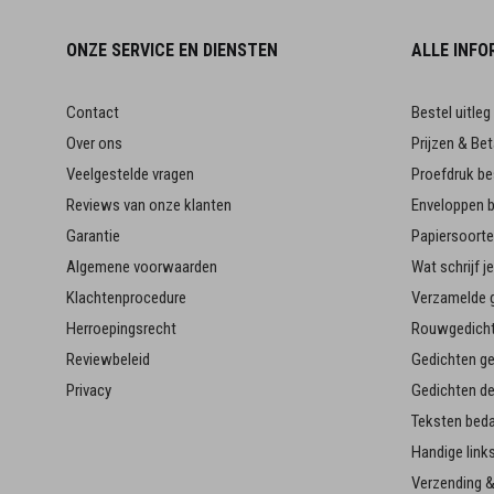
ONZE SERVICE EN DIENSTEN
ALLE INFO
Contact
Bestel uitleg
Over ons
Prijzen & Bet
Veelgestelde vragen
Proefdruk be
Reviews van onze klanten
Enveloppen b
Garantie
Papiersoort
Algemene voorwaarden
Wat schrijf 
Klachtenprocedure
Verzamelde g
Herroepingsrecht
Rouwgedicht
Reviewbeleid
Gedichten g
Privacy
Gedichten d
Teksten bed
Handige link
Verzending &