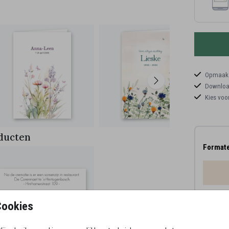
Opmaaks
Download
Kies voo
ducten
Formate
Proefd
Cookies
15 × 1