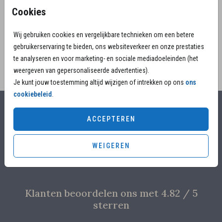
uitstraling. Foto’s en warme woorden eren zijn liefde
Cookies
voor het leven.
Wij gebruiken cookies en vergelijkbare technieken om een betere
gebruikerservaring te bieden, ons websiteverkeer en onze prestaties
te analyseren en voor marketing- en sociale mediadoeleinden (het
weergeven van gepersonaliseerde advertenties).
Je kunt jouw toestemming altijd wijzigen of intrekken op ons
ons
cookiebeleid
.
Alles voor jouw moment
ACCEPTEREN
Voor 17.00 uur besteld, is vandaag nog in productie
WEIGEREN
Overleg met designers van de ontwerpstudio
Proefdruk voor €4,95
Klanten beoordelen ons met 4.82 / 5
sterren