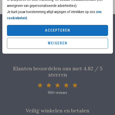
weergeven van gepersonaliseerde advertenties).
Je kunt jouw toestemming altijd wijzigen of intrekken op ons
ons
cookiebeleid
.
Alles voor jouw moment
ACCEPTEREN
Voor 17.00 uur besteld, is vandaag nog in productie
WEIGEREN
Overleg met designers van de ontwerpstudio
Proefdruk voor €4,95
Klanten beoordelen ons met 4.82 / 5
sterren
900+ reviews
Veilig winkelen en betalen