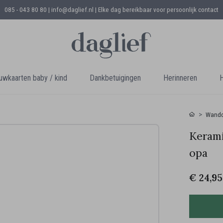
085 - 043 80 80 | info@daglief.nl |
Elke dag bereikbaar voor persoonlijk contact
uwkaarten baby / kind
Dankbetuigingen
Herinneren
H
Wandd
Kerami
opa
€ 24,95