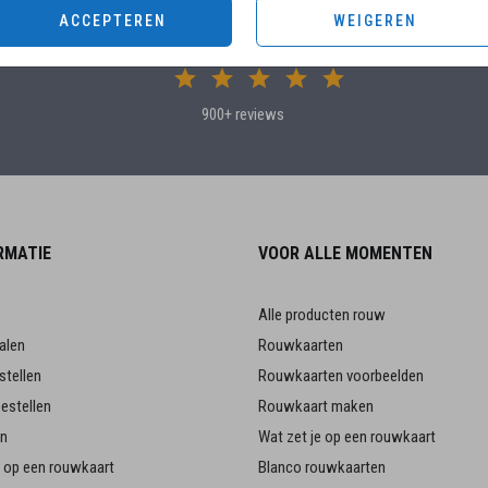
Klanten beoordelen ons met 4.82 / 5
ACCEPTEREN
WEIGEREN
sterren
900+ reviews
RMATIE
VOOR ALLE MOMENTEN
Alle producten rouw
alen
Rouwkaarten
stellen
Rouwkaarten voorbeelden
estellen
Rouwkaart maken
en
Wat zet je op een rouwkaart
je op een rouwkaart
Blanco rouwkaarten