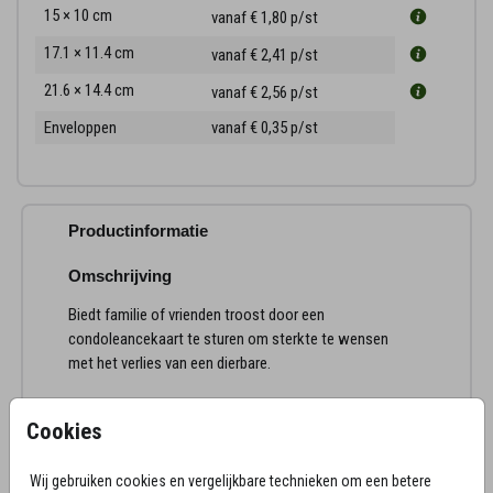
15 × 10 cm
vanaf € 1,80
p/st
17.1 × 11.4 cm
vanaf € 2,41
p/st
21.6 × 14.4 cm
vanaf € 2,56
p/st
Enveloppen
vanaf € 0,35
p/st
Productinformatie
Omschrijving
Biedt familie of vrienden troost door een
condoleancekaart te sturen om sterkte te wensen
met het verlies van een dierbare.
Cookies
Wij gebruiken cookies en vergelijkbare technieken om een betere