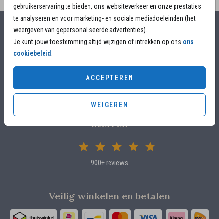
gebruikerservaring te bieden, ons websiteverkeer en onze prestaties
te analyseren en voor marketing- en sociale mediadoeleinden (het
weergeven van gepersonaliseerde advertenties).
Alles voor jouw moment
Je kunt jouw toestemming altijd wijzigen of intrekken op ons
ons
cookiebeleid
.
Voor 17.00 uur besteld, is vandaag nog in productie
Overleg met designers van de ontwerpstudio
ACCEPTEREN
Proefdruk voor €4,95
WEIGEREN
Klanten beoordelen ons met 4.82 / 5
sterren
900+ reviews
Veilig winkelen en betalen