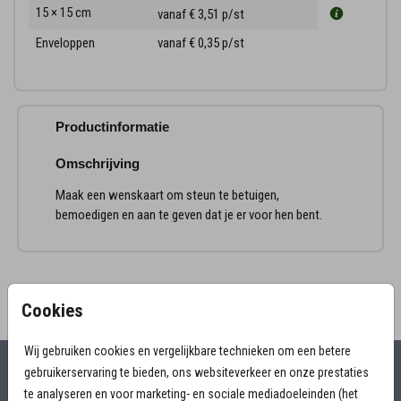
15 × 15 cm
vanaf € 3,51
p/st
Enveloppen
vanaf € 0,35
p/st
Productinformatie
Omschrijving
Maak een wenskaart om steun te betuigen,
bemoedigen en aan te geven dat je er voor hen bent.
Cookies
Wij gebruiken cookies en vergelijkbare technieken om een betere
gebruikerservaring te bieden, ons websiteverkeer en onze prestaties
Alles voor jouw moment
te analyseren en voor marketing- en sociale mediadoeleinden (het