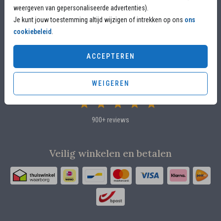
weergeven van gepersonaliseerde advertenties).
Voor 17.00 uur besteld, is vandaag nog in productie
Je kunt jouw toestemming altijd wijzigen of intrekken op ons
ons
Overleg met designers van de ontwerpstudio
cookiebeleid
.
Proefdruk voor €4,95
ACCEPTEREN
Klanten beoordelen ons met 4.82 / 5
sterren
WEIGEREN
900+ reviews
Veilig winkelen en betalen